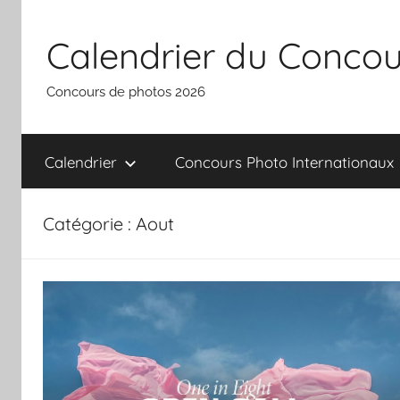
Aller
au
Calendrier du Concou
contenu
Concours de photos 2026
Calendrier
Concours Photo Internationaux
Catégorie :
Aout