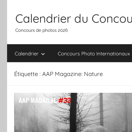
Aller
au
Calendrier du Concou
contenu
Concours de photos 2026
Calendrier
Concours Photo Internationaux
Étiquette :
AAP Magazine: Nature