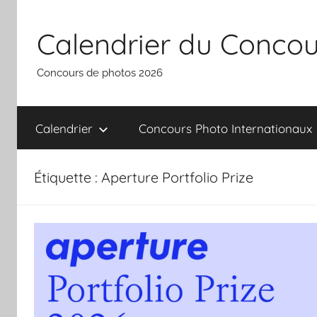
Aller
au
Calendrier du Concou
contenu
Concours de photos 2026
Calendrier
Concours Photo Internationaux
Étiquette :
Aperture Portfolio Prize