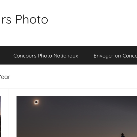
rs Photo
Concours Photo Nationaux
Envoyer un Conc
Year