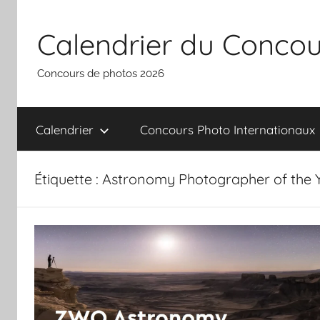
Aller
au
Calendrier du Concou
contenu
Concours de photos 2026
Calendrier
Concours Photo Internationaux
Étiquette :
Astronomy Photographer of the 