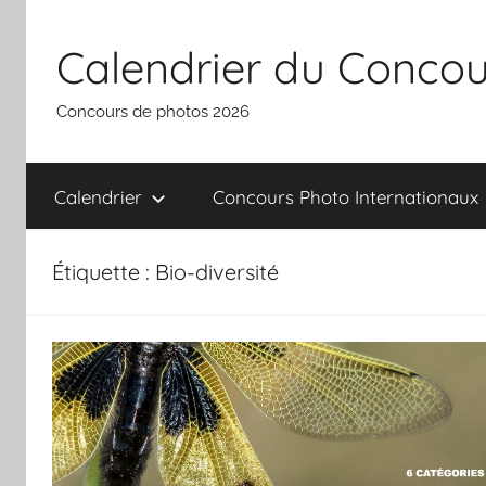
Aller
au
Calendrier du Concou
contenu
Concours de photos 2026
Calendrier
Concours Photo Internationaux
Étiquette :
Bio-diversité