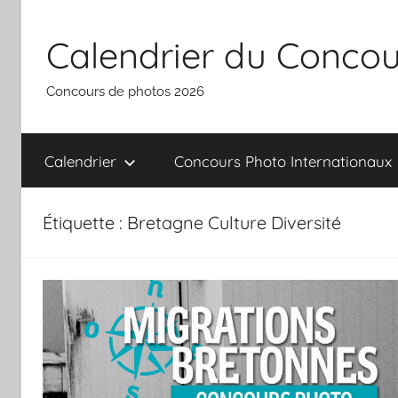
Aller
au
Calendrier du Concou
contenu
Concours de photos 2026
Calendrier
Concours Photo Internationaux
Étiquette :
Bretagne Culture Diversité