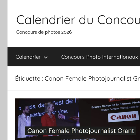
Aller
au
Calendrier du Concou
contenu
Concours de photos 2026
Calendrier
Concours Photo Internationaux
Étiquette :
Canon Female Photojournalist G