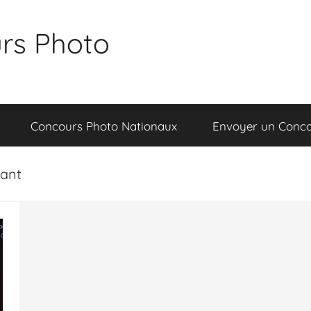
rs Photo
Concours Photo Nationaux
Envoyer un Conc
rant