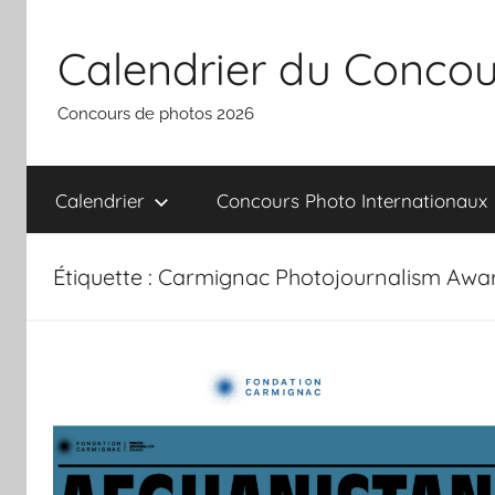
Aller
au
Calendrier du Concou
contenu
Concours de photos 2026
Calendrier
Concours Photo Internationaux
Étiquette :
Carmignac Photojournalism Awa