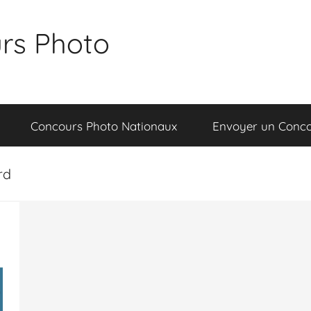
rs Photo
Concours Photo Nationaux
Envoyer un Conc
rd