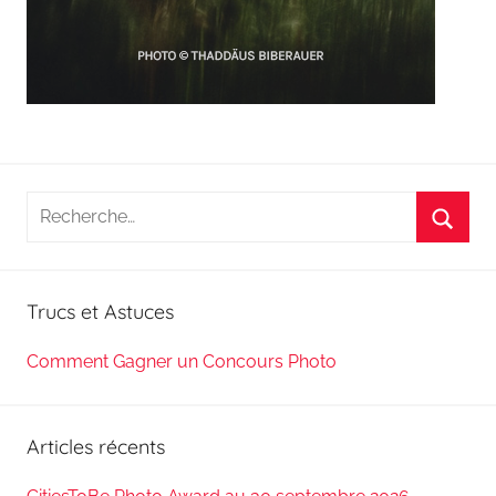
Recherche
pour
Reche
:
Trucs et Astuces
Comment Gagner un Concours Photo
Articles récents