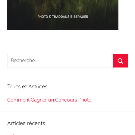
Recherche
pour
Reche
:
Trucs et Astuces
Comment Gagner un Concours Photo
Articles récents