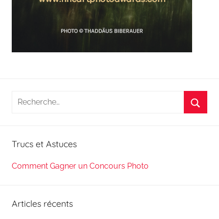
Recherche
pour
Reche
:
Trucs et Astuces
Comment Gagner un Concours Photo
Articles récents