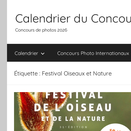
Aller
au
Calendrier du Concou
contenu
Concours de photos 2026
Calendrier
Concours Photo Internationaux
Étiquette :
Festival Oiseaux et Nature