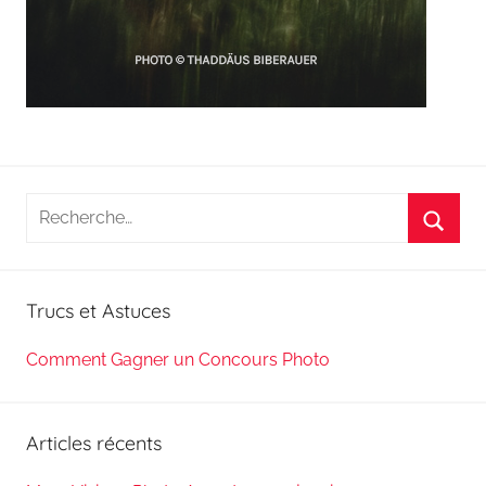
Recherche
pour
Reche
:
Trucs et Astuces
Comment Gagner un Concours Photo
Articles récents