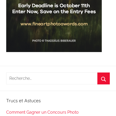
Recherche
pour
Reche
:
Trucs et Astuces
Comment Gagner un Concours Photo