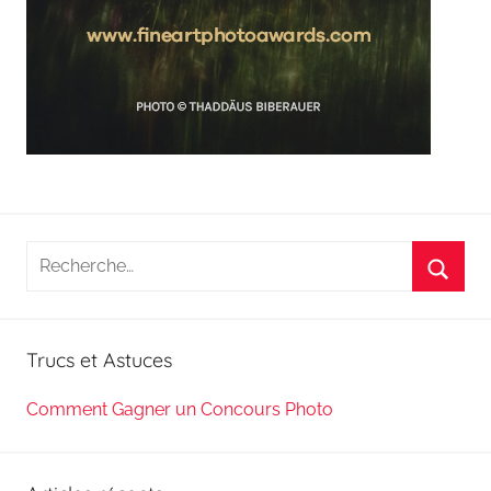
Recherche
pour
Reche
:
Trucs et Astuces
Comment Gagner un Concours Photo