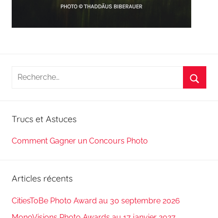
Recherche
pour
Reche
:
Trucs et Astuces
Comment Gagner un Concours Photo
Articles récents
CitiesToBe Photo Award au 30 septembre 2026
MonoVisions Photo Awards au 17 janvier 2027