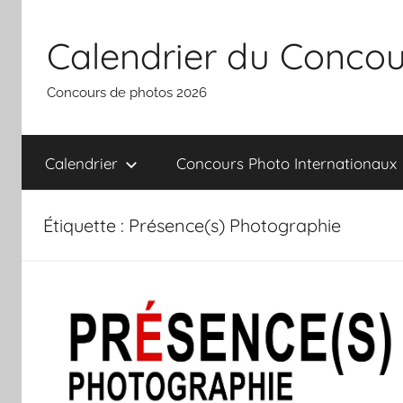
Aller
au
Calendrier du Concou
contenu
Concours de photos 2026
Calendrier
Concours Photo Internationaux
Étiquette :
Présence(s) Photographie