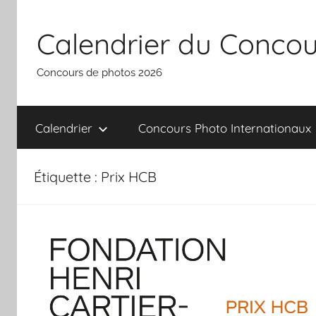
Aller
au
Calendrier du Concou
contenu
Concours de photos 2026
Calendrier
Concours Photo Internationaux
Étiquette :
Prix HCB