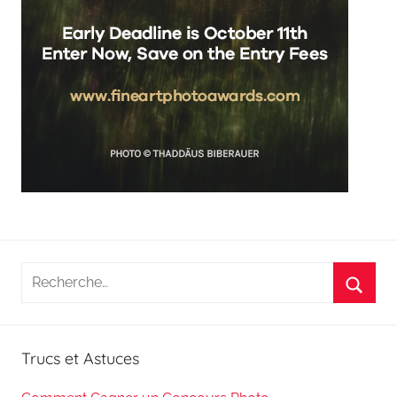
Recherche
pour
Reche
:
Trucs et Astuces