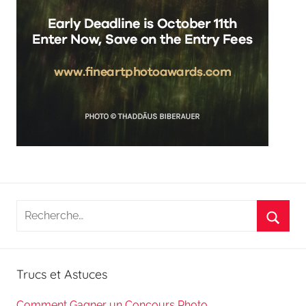
Recherche
pour
Reche
:
Trucs et Astuces
Comment Gagner un Concours Photo