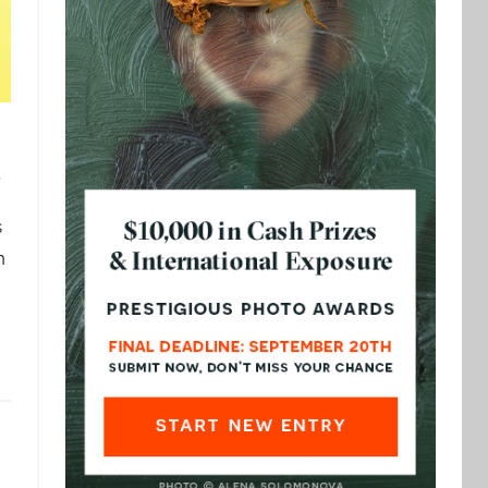
3
s
n