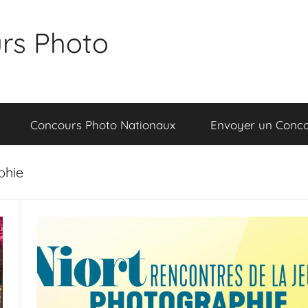
rs Photo
Concours Photo Nationaux
Envoyer un Conc
phie