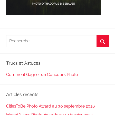
Recherche
pour
Reche
:
Trucs et Astuces
Comment Gagner un Concours Photo
Articles récents
CitiesToBe Photo Award au 30 septembre 2026
MonoVisions Photo Awards au 17 janvier 2027