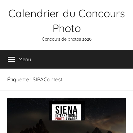
Aller
Calendrier du Concours
au
contenu
Photo
Concours de photos 2026
Menu
Étiquette :
SIPAContest