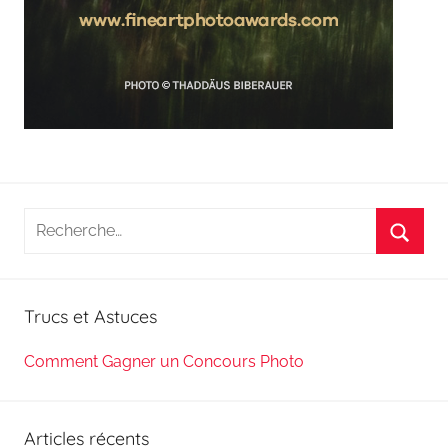
Recherche
pour
Reche
:
Trucs et Astuces
Comment Gagner un Concours Photo
Articles récents