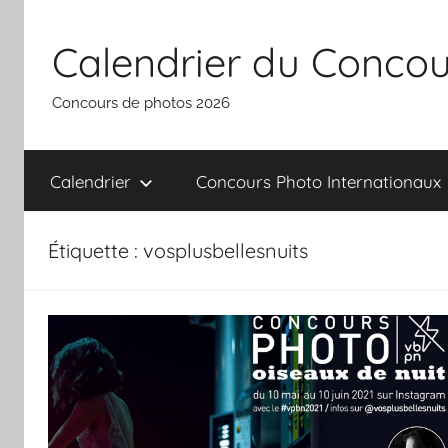
Aller
au
Calendrier du Concou
contenu
Concours de photos 2026
Calendrier
Concours Photo Internationaux
Étiquette :
vosplusbellesnuits