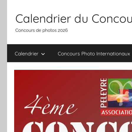
Aller
au
Calendrier du Concou
contenu
Concours de photos 2026
Calendrier
Concours Photo Internationaux