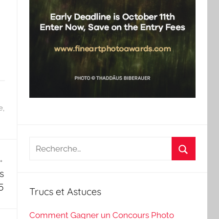
e
,
Recherche
pour
Recherch
:
s
5
Trucs et Astuces
Comment Gagner un Concours Photo