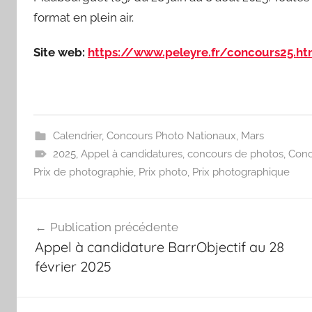
format en plein air.
Site web:
https://www.peleyre.fr/concours25.ht
Calendrier
,
Concours Photo Nationaux
,
Mars
2025
,
Appel à candidatures
,
concours de photos
,
Conc
Prix de photographie
,
Prix photo
,
Prix photographique
Navigation
Publication précédente
de
Appel à candidature BarrObjectif au 28
l’article
février 2025