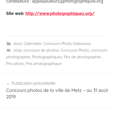
candidature : appelaauteurs@photographiques.org
Site web:
http://www.photographiques.org/
Aout
,
Calendrier
,
Concours Photo Nationaux
2019
,
concours de photos
,
Concours Photo
,
concours
photographie
,
Photographiques
,
Prix de photographie
,
Prix photo
,
Prix photographique
Navigation
Publication précédente
de
Concours photos de la ville de Metz – au 31 août
l’article
2019