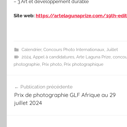
– 3 Art et développement durable
Site web:
https://artelagunaprize.com/19th-edi
Calendrier
,
Concours Photo Internationaux
,
Juillet
2024
,
Appel à candidatures
,
Arte Laguna Prize
,
concou
photographie
,
Prix photo
,
Prix photographique
Navigation
Publication précédente
de
Prix ​​de photographie GLF Afrique au 29
l’article
juillet 2024