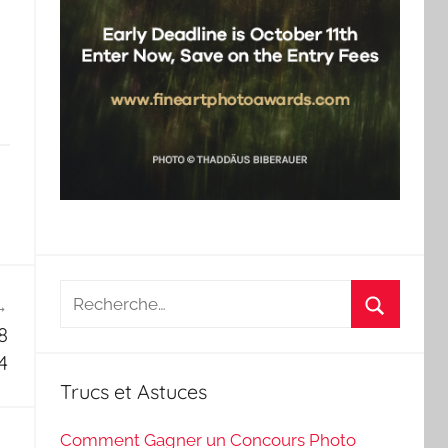
Recherche
pour
8
Recherch
:
4
Trucs et Astuces
Comment Gagner un Concours Photo