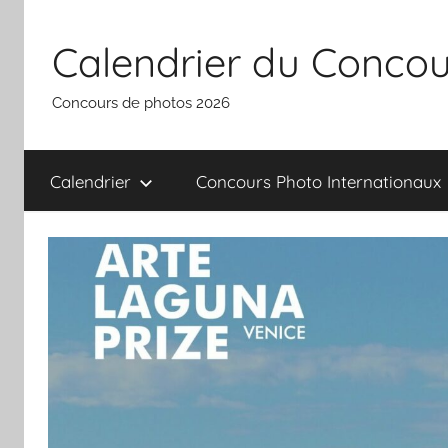
Aller
au
Calendrier du Concou
contenu
Concours de photos 2026
Calendrier
Concours Photo Internationaux