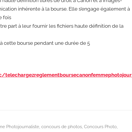
haute définition libres de droit à Canon et à Images-
unication inhérente à la bourse. Elle s’engage également à
e fois
re part à leur fournir les fichiers haute définition de la
r à cette bourse pendant une durée de 5
f2c/telechargezreglementboursecanonfemmephotojour
e Photojournaliste
,
concours de photos
,
Concours Photo
,