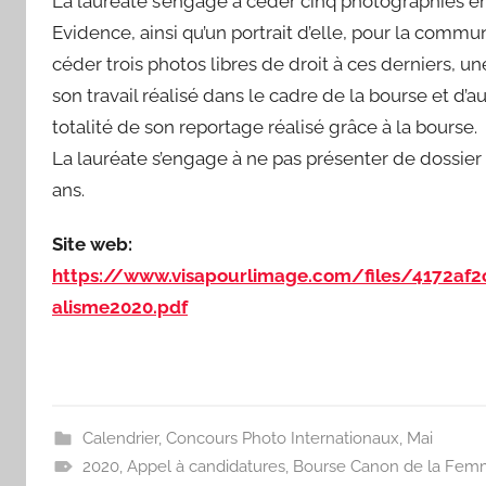
La lauréate s’engage à céder cinq photographies en 
Evidence, ainsi qu’un portrait d’elle, pour la comm
céder trois photos libres de droit à ces derniers, un
son travail réalisé dans le cadre de la bourse et d’aut
totalité de son reportage réalisé grâce à la bourse.
La lauréate s’engage à ne pas présenter de dossie
ans.
Site web:
https://www.visapourlimage.com/files/4172a
alisme2020.pdf
Calendrier
,
Concours Photo Internationaux
,
Mai
2020
,
Appel à candidatures
,
Bourse Canon de la Femm