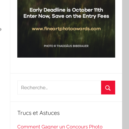
e
Recherche
pour
Recherch
:
Trucs et Astuces
Comment Gagner un Concours Photo