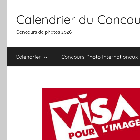
Aller
au
Calendrier du Concou
contenu
Concours de photos 2026
Calendrier
Concours Photo Internationaux