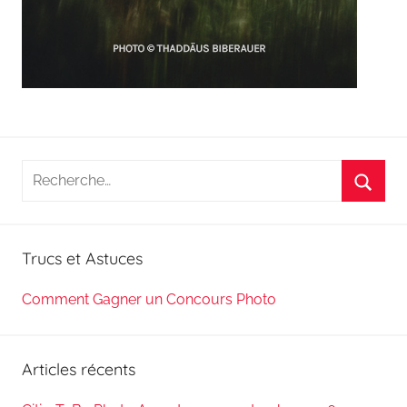
Recherche
pour
Reche
:
Trucs et Astuces
Comment Gagner un Concours Photo
Articles récents