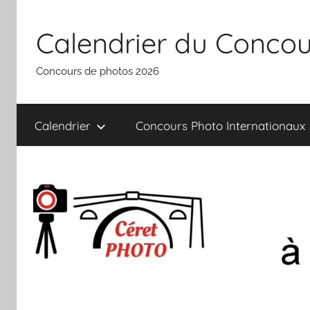
Aller
au
Calendrier du Concou
contenu
Concours de photos 2026
Calendrier
Concours Photo Internationaux