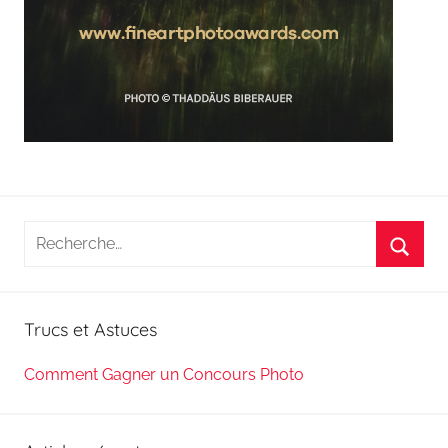
Recherche
pour
Reche
:
Trucs et Astuces
Comment Gagner un Concours Photo