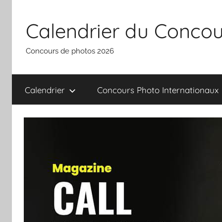
Aller
au
Calendrier du Concou
contenu
Concours de photos 2026
Calendrier
Concours Photo Internationaux