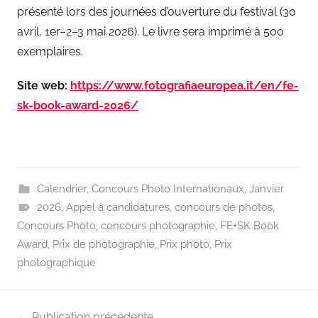
présenté lors des journées d’ouverture du festival (30
avril, 1er–2–3 mai 2026). Le livre sera imprimé à 500
exemplaires.
Site web:
https://www.fotografiaeuropea.it/en/fe-
sk-book-award-2026/
Calendrier
,
Concours Photo Internationaux
,
Janvier
2026
,
Appel à candidatures
,
concours de photos
,
Concours Photo
,
concours photographie
,
FE+SK Book
Award
,
Prix de photographie
,
Prix photo
,
Prix
photographique
Navigation
Publication précédente