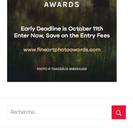
Recherche
pour
Reche
: