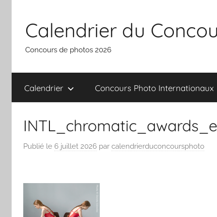
Aller
au
Calendrier du Concou
contenu
Concours de photos 2026
Calendrier
Concours Photo Internationaux
INTL_chromatic_awards_e
Publié le
6 juillet 2026
par
calendrierduconcoursphoto