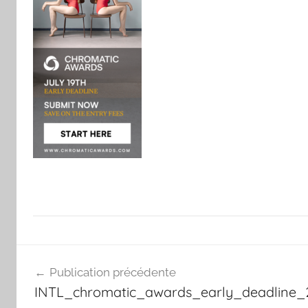
Navigation
Publication précédente
de
INTL_chromatic_awards_early_deadline_
l’article