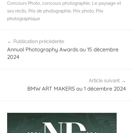
Concours Photo
,
concours photographie
,
Le paysage et
ses récits
,
Prix de photographie
,
Prix photo
,
Prix
photographique
Navigation
Publication précédente
de
Annual Photography Awards au 15 décembre
l’article
2024
Article suivant
BMW ART MAKERS au 1 décembre 2024