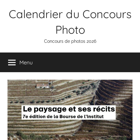
Aller
Calendrier du Concours
au
contenu
Photo
Concours de photos 2026
Menu