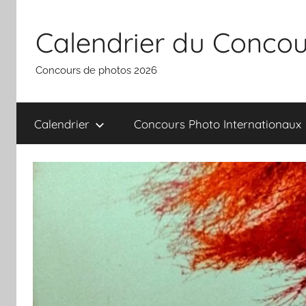
Aller
au
Calendrier du Concou
contenu
Concours de photos 2026
Calendrier
Concours Photo Internationaux