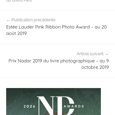
du Grand Paris
Navigation
Publication précédente
de
Estée Lauder Pink Ribbon Photo Award – au 20
l’article
août 2019
Article suivant
Prix Nadar 2019 du livre photographique – au 9
octobre 2019