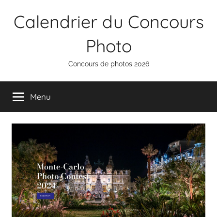
Aller
Calendrier du Concours
au
contenu
Photo
Concours de photos 2026
Menu