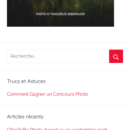
Recherche
pour
Reche
:
Trucs et Astuces
Comment Gagner un Concours Photo
Articles récents
CitiesToBe Photo Award au 30 septembre 2026