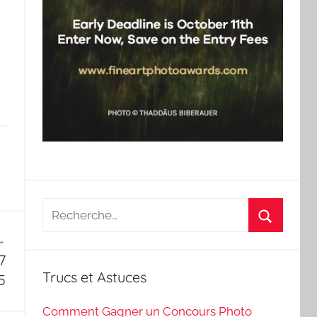
Recherche
pour
Recherch
:
7
Trucs et Astuces
5
Comment Gagner un Concours Photo