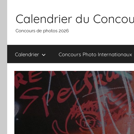
Aller
au
Calendrier du Concou
contenu
Concours de photos 2026
Calendrier
Concours Photo Internationaux