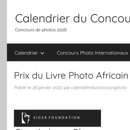
Aller
au
Calendrier du Concou
contenu
Concours de photos 2026
Calendrier
Concours Photo Internationaux
Prix du Livre Photo Africai
Publié le
26 janvier 2022
par
calendrierduconcoursphoto