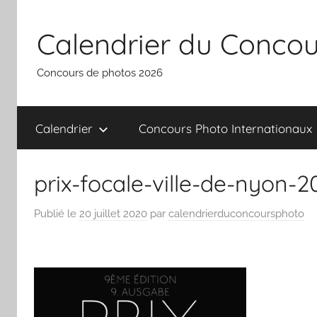
Aller
au
Calendrier du Concou
contenu
Concours de photos 2026
Calendrier
Concours Photo Internationaux
prix-focale-ville-de-nyon-
Publié le
20 juillet 2020
par
calendrierduconcoursphoto