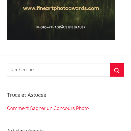
Recherche
pour
Reche
:
Trucs et Astuces
Comment Gagner un Concours Photo
Articles récents