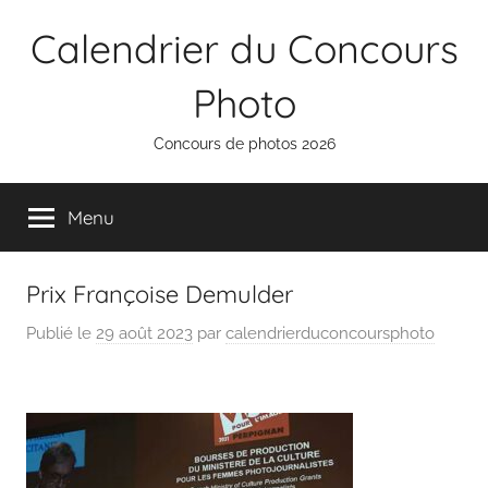
Aller
Calendrier du Concours
au
contenu
Photo
Concours de photos 2026
Menu
Prix Françoise Demulder
Publié le
29 août 2023
par
calendrierduconcoursphoto