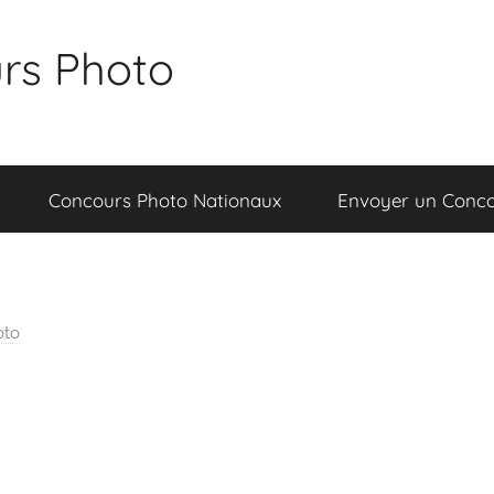
rs Photo
Concours Photo Nationaux
Envoyer un Conc
oto