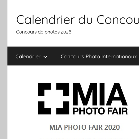
Aller
au
Calendrier du Concou
contenu
Concours de photos 2026
Calendrier
Concours Photo Internationaux