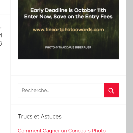
4
9
Recherche
pour
Recherch
:
Trucs et Astuces
Comment Gagner un Concours Photo