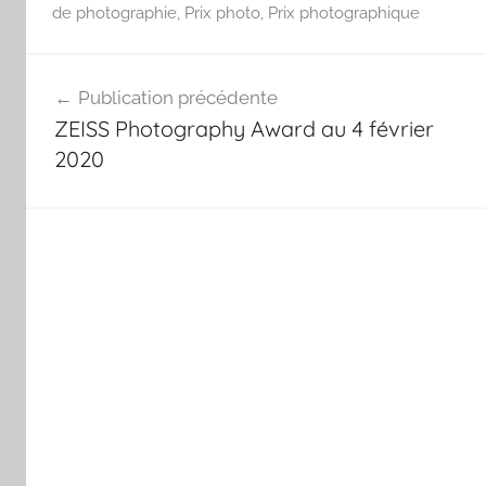
de photographie
,
Prix photo
,
Prix photographique
Navigation
Publication précédente
de
ZEISS Photography Award au 4 février
l’article
2020