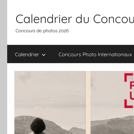
Aller
au
Calendrier du Concou
contenu
Concours de photos 2026
Calendrier
Concours Photo Internationaux