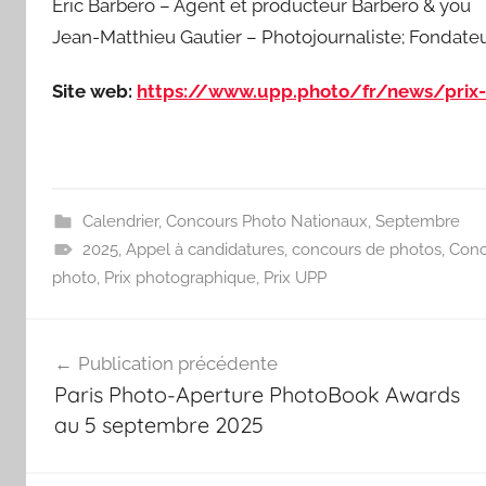
Eric Barbero – Agent et producteur Barbero & you
Jean-Matthieu Gautier – Photojournaliste; Fondateur
Site web:
https://www.upp.photo/fr/news/prix
Calendrier
,
Concours Photo Nationaux
,
Septembre
2025
,
Appel à candidatures
,
concours de photos
,
Conc
photo
,
Prix photographique
,
Prix UPP
Navigation
Publication précédente
de
Paris Photo-Aperture PhotoBook Awards
l’article
au 5 septembre 2025