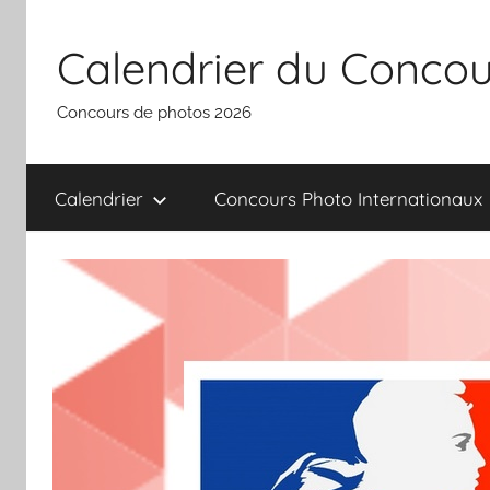
Aller
au
Calendrier du Concou
contenu
Concours de photos 2026
Calendrier
Concours Photo Internationaux