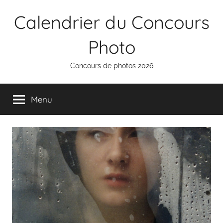
Aller
Calendrier du Concours
au
contenu
Photo
Concours de photos 2026
Menu