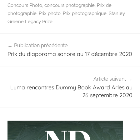
Concours Photo
,
concours photographie
,
Prix de
photographie
,
Prix photo
,
Prix photographique
,
Stanley
Greene Legacy Prize
Navigation
Publication précédente
de
Prix du diaporama sonore au 17 décembre 2020
l’article
Article suivant
Luma rencontres Dummy Book Award Arles au
26 septembre 2020