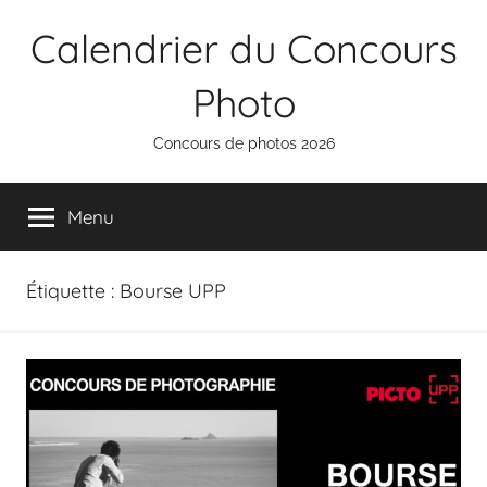
Aller
Calendrier du Concours
au
contenu
Photo
Concours de photos 2026
Menu
Étiquette :
Bourse UPP