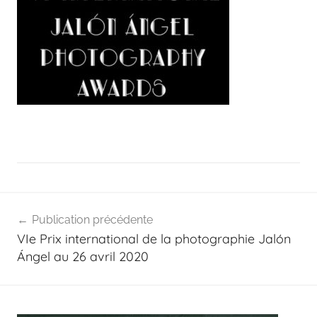
Navigation
Publication précédente
de
VIe Prix international de la photographie Jalón
l’article
Ángel au 26 avril 2020