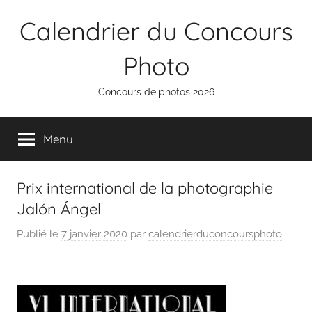
Aller
Calendrier du Concours
au
contenu
Photo
Concours de photos 2026
Menu
Prix international de la photographie
Jalón Ángel
Publié le
7 janvier 2020
par
calendrierduconcoursphoto